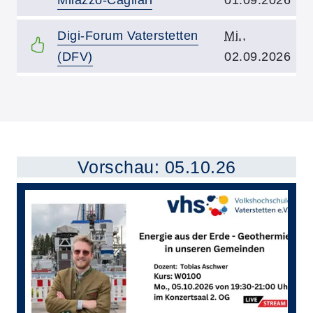
Kurstitel:
Kursbeginn:
Digi-Forum Vaterstetten
Mi.
,
(DFV)
02.09.2026
Übersicht demnächst stattfindender Kurse
Vorschau: 05.10.26