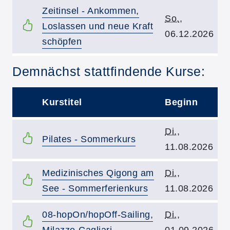
Kurstitel:
Zeitinsel - Ankommen,
Kursbeginn:
So.
,
Loslassen und neue Kraft
06.12.2026
schöpfen
Kursvorschläge
Demnächst stattfindende Kurse:
Kurstitel
Beginn
–
Kursbeginn:
Di.
,
Kurstitel:
Pilates - Sommerkurs
11.08.2026
Kurstitel:
Kursbeginn:
Medizinisches Qigong am
Di.
,
See - Sommerferienkurs
11.08.2026
Kurstitel:
Kursbeginn:
08-hopOn/hopOff-Sailing,
Di.
,
Milazzo-Cagliari
01.09.2026