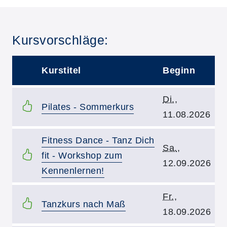
Kursvorschläge:
Kurstitel
Beginn
–
Kursbeginn:
Di.
,
Kurstitel:
Pilates - Sommerkurs
11.08.2026
Kurstitel:
Fitness Dance - Tanz Dich
Kursbeginn:
Sa.
,
fit - Workshop zum
12.09.2026
Kennenlernen!
Kursbeginn:
Fr.
,
Kurstitel:
Tanzkurs nach Maß
18.09.2026