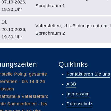
07.10.2026,
Sprachraum 1
19.30 Uhr
Di.
Vaterstetten, vhs-Bildungszentrum, 
20.10.2026,
Sprachraum 2
19.30 Uhr
nungszeiten
Quiklinks
stelle Poing: gesamte
Kontaktieren Sie uns
rferien - bis 14.9.26
AGB
lossen
Impressum
äftsstelle Vaterstetten:
te Sommerferien - bis
Datenschutz