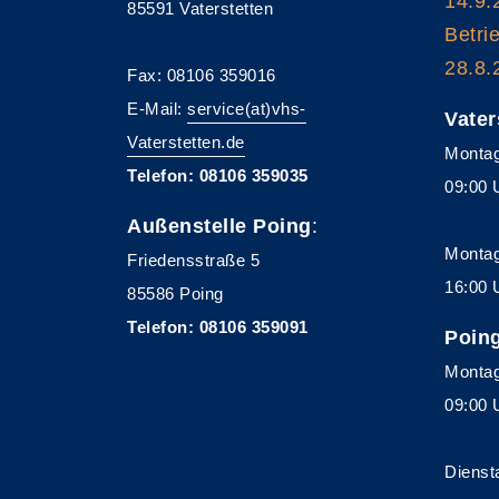
14.9.
85591 Vaterstetten
Betri
28.8.
Fax: 08106 359016
E-Mail:
service(at)vhs-
Vater
Vaterstetten.de
Montag
Telefon: 08106 359035
09:00 
Außenstelle Poing
:
Montag
Friedensstraße 5
16:00 
85586 Poing
Telefon: 08106 359091
Poin
Montag
09:00 
Dienst