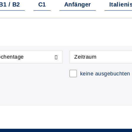
B1 / B2
C1
Anfänger
Italien
chentage
Zeitraum
keine ausgebuchten