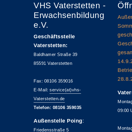
VHS Vaterstetten -
Öff
Erwachsenbildung
Außen
e.V.
Somme
gesch
Geschäftsstelle
Gesch
Vaterstetten:
gesam
Baldhamer Straße 39
14.9.
85591 Vaterstetten
Betri
28.8.
Fax: 08106 359016
E-Mail:
service(at)vhs-
Vater
Vaterstetten.de
Montag
Telefon: 08106 359035
09:00 
Außenstelle Poing
:
Montag
Friedensstraße 5