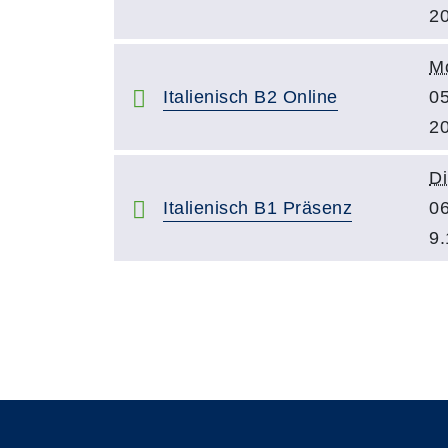
20
M
Italienisch B2 Online
05
20
Di
Italienisch B1 Präsenz
06
9.
Seite 1 von 5