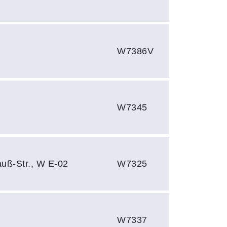
W7386V
W7345
uß-Str., W E-02
W7325
W7337