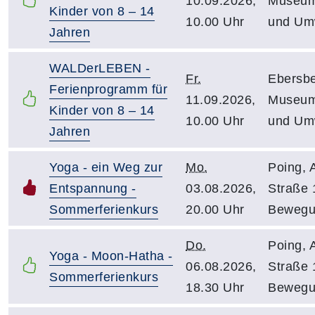
10.09.2026,
Museum
Kinder von 8 – 14
10.00 Uhr
und Um
Jahren
WALDerLEBEN -
Fr.
Ebersbe
Ferienprogramm für
11.09.2026,
Museum
Kinder von 8 – 14
10.00 Uhr
und Um
Jahren
Yoga - ein Weg zur
Mo.
Poing, 
Entspannung -
03.08.2026,
Straße 
Sommerferienkurs
20.00 Uhr
Bewegu
Do.
Poing, 
Yoga - Moon-Hatha -
06.08.2026,
Straße 
Sommerferienkurs
18.30 Uhr
Bewegu