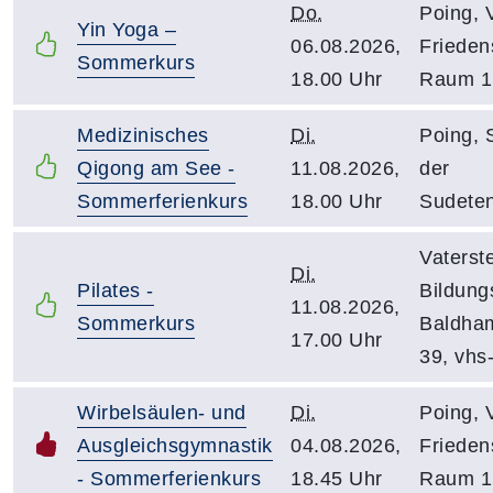
Do.
Poing, 
Yin Yoga –
06.08.2026,
Friedens
Sommerkurs
18.00 Uhr
Raum 1
Medizinisches
Di.
Poing, 
Qigong am See -
11.08.2026,
der
Sommerferienkurs
18.00 Uhr
Sudeten
Vaterste
Di.
Pilates -
Bildung
11.08.2026,
Sommerkurs
Baldham
17.00 Uhr
39, vhs
Wirbelsäulen- und
Di.
Poing, 
Ausgleichsgymnastik
04.08.2026,
Friedens
- Sommerferienkurs
18.45 Uhr
Raum 1