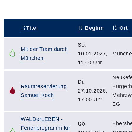
Titel
Beginn
Ort
–
So.
Mit der Tram durch
10.01.2027,
Münche
München
11.00 Uhr
Neukefe
Di.
Raumreservierung
Bürgerh
27.10.2026,
Samuel Koch
Mehrzw
17.00 Uhr
EG
WALDerLEBEN -
Do.
Ebersbe
Ferienprogramm für