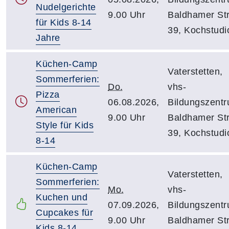
Nudelgerichte
9.00 Uhr
Baldhamer Str
für Kids 8-14
39, Kochstudi
Jahre
Küchen-Camp
Vaterstetten,
Sommerferien:
Do.
vhs-
Pizza
06.08.2026,
Bildungszentr
American
9.00 Uhr
Baldhamer Str
Style für Kids
39, Kochstudi
8-14
Küchen-Camp
Vaterstetten,
Sommerferien:
Mo.
vhs-
Kuchen und
07.09.2026,
Bildungszentr
Cupcakes für
9.00 Uhr
Baldhamer Str
Kids 8-14