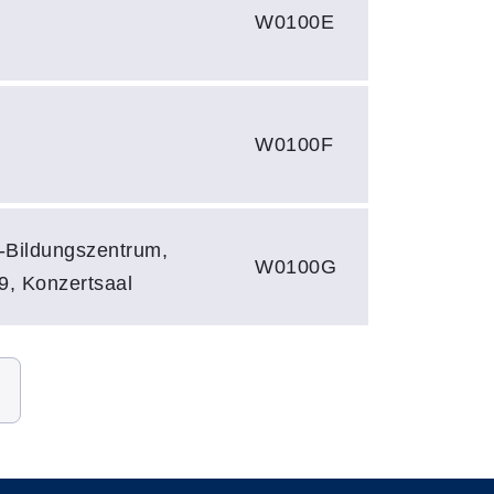
W0100E
W0100F
s-Bildungszentrum,
W0100G
9, Konzertsaal