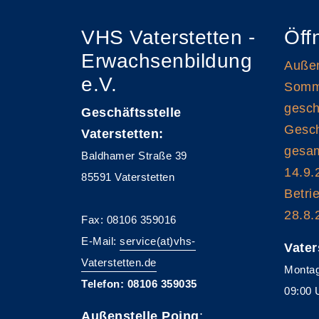
VHS Vaterstetten -
Öff
Erwachsenbildung
Außen
e.V.
Somme
gesch
Geschäftsstelle
Gesch
Vaterstetten:
gesam
Baldhamer Straße 39
14.9.
85591 Vaterstetten
Betri
28.8.
Fax: 08106 359016
E-Mail:
service(at)vhs-
Vater
Vaterstetten.de
Montag
Telefon: 08106 359035
09:00 
Außenstelle Poing
: