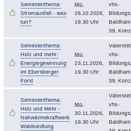
Semesterthema:
Mo.
vhs-
Stromausfall - was
26.10.2026,
Bildungs
tun?
19.30 Uhr
Baldhame
39, Konz
Semesterthema:
Vaterstet
Holz und mehr:
Mo.
vhs-
Energiegewinnung
23.11.2026,
Bildungs
im Ebersberger
19.30 Uhr
Baldhame
Forst
39, Konz
Vaterstet
Semesterthema:
Mo.
vhs-
Holz und Mehr -
30.11.2026,
Bildungs
Nahwärmekraftwerk
19.30 Uhr
Baldhame
Waldsiedlung
39, Konz