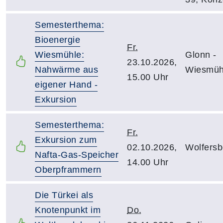
Semesterthema:
Bioenergie
Fr.
Wiesmühle:
Glonn -
23.10.2026,
Nahwärme aus
Wiesmüh
15.00 Uhr
eigener Hand -
Exkursion
Semesterthema:
Fr.
Exkursion zum
02.10.2026,
Wolfersb
Nafta-Gas-Speicher
14.00 Uhr
Oberpframmern
Die Türkei als
Knotenpunkt im
Do.