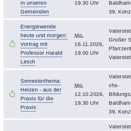
in unseren
19.30 Uhr
Baldhame
Gemeinden
39, Konz
Energiewende
Vaterstet
heute und morgen:
Mo.
Großer S
Vortrag mit
16.11.2026,
Pfarrzen
Professor Harald
19.00 Uhr
Vaterste
Lesch
Vaterstet
Semesterthema:
Mo.
vhs-
Heizen - aus der
12.10.2026,
Bildungs
Praxis für die
19.30 Uhr
Baldhame
Praxis
39, Konz
Vaterstet