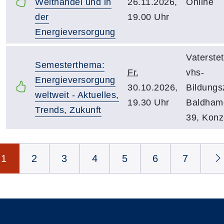
Welthandel und in
26.11.2026,
Online
der
19.00 Uhr
Energieversorgung
Vaterstet
Semesterthema:
Fr.
vhs-
Energieversorgung
30.10.2026,
Bildungs
weltweit - Aktuelles,
19.30 Uhr
Baldhame
Trends, Zukunft
39, Konz
Seite 1 von 15
1
2
3
4
5
6
7