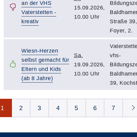
an der VHS
Bildungsz
15.09.2026,
Vaterstetten -
Baldhame
10.00 Uhr
kreativ
Straße 39,
Foyer, 2.
Vaterstett
Wiesn-Herzen
Sa.
vhs-
selbst gemacht für
19.09.2026,
Bildungsz
Eltern und Kids
10.00 Uhr
Baldhamer
(ab 8 Jahre)
39, Kochs
Seite 1 von 15
1
2
3
4
5
6
7