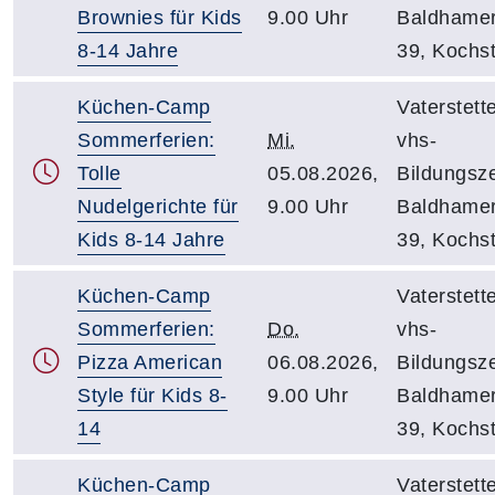
Brownies für Kids
9.00 Uhr
Baldhamer
8-14 Jahre
39, Kochs
Küchen-Camp
Vaterstett
Sommerferien:
Mi.
vhs-
Tolle
05.08.2026,
Bildungsz
Nudelgerichte für
9.00 Uhr
Baldhamer
Kids 8-14 Jahre
39, Kochs
Küchen-Camp
Vaterstett
Sommerferien:
Do.
vhs-
Pizza American
06.08.2026,
Bildungsz
Style für Kids 8-
9.00 Uhr
Baldhamer
14
39, Kochs
Küchen-Camp
Vaterstett