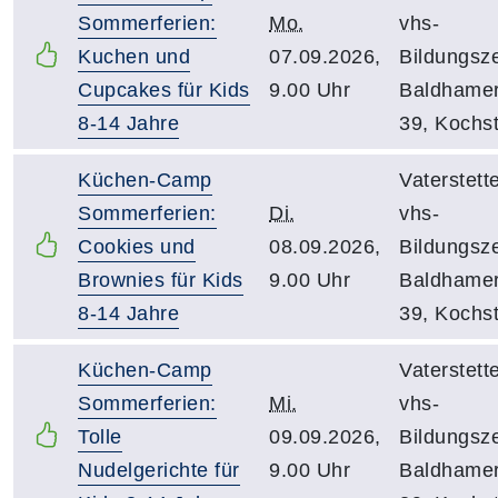
Sommerferien:
Mo.
vhs-
Kuchen und
07.09.2026,
Bildungsz
Cupcakes für Kids
9.00 Uhr
Baldhamer
8-14 Jahre
39, Kochs
Küchen-Camp
Vaterstett
Sommerferien:
Di.
vhs-
Cookies und
08.09.2026,
Bildungsz
Brownies für Kids
9.00 Uhr
Baldhamer
8-14 Jahre
39, Kochs
Küchen-Camp
Vaterstett
Sommerferien:
Mi.
vhs-
Tolle
09.09.2026,
Bildungsz
Nudelgerichte für
9.00 Uhr
Baldhamer