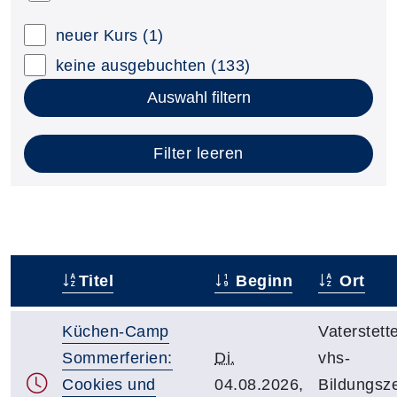
neuer Kurs
(1)
keine ausgebuchten
(133)
Auswahl filtern
Filter leeren
Titel
Beginn
Ort
–
Küchen-Camp
Vaterstett
Sommerferien:
Di.
vhs-
Cookies und
04.08.2026,
Bildungsz