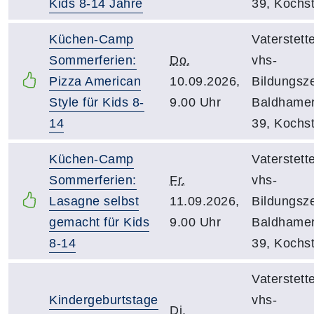
Kids 8-14 Jahre
39, Kochs
Küchen-Camp
Vaterstett
Sommerferien:
Do.
vhs-
Pizza American
10.09.2026,
Bildungsz
Style für Kids 8-
9.00 Uhr
Baldhamer
14
39, Kochs
Küchen-Camp
Vaterstett
Sommerferien:
Fr.
vhs-
Lasagne selbst
11.09.2026,
Bildungsz
gemacht für Kids
9.00 Uhr
Baldhamer
8-14
39, Kochs
Vaterstett
Kindergeburtstage
vhs-
Di.