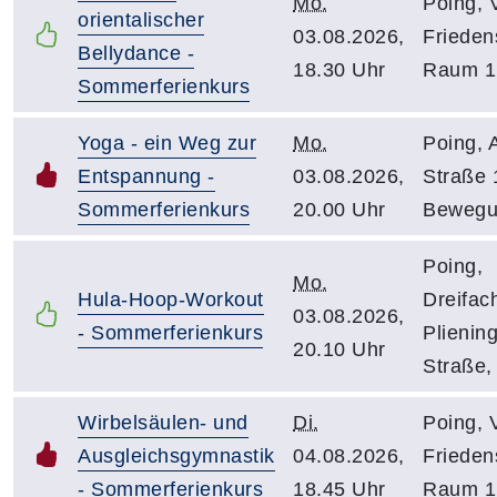
Mo.
Poing, 
orientalischer
03.08.2026,
Friedens
Bellydance -
18.30 Uhr
Raum 1
Sommerferienkurs
Yoga - ein Weg zur
Mo.
Poing, 
Entspannung -
03.08.2026,
Straße 
Sommerferienkurs
20.00 Uhr
Bewegu
Poing,
Mo.
Hula-Hoop-Workout
Dreifach
03.08.2026,
- Sommerferienkurs
Plienin
20.10 Uhr
Straße
Wirbelsäulen- und
Di.
Poing, 
Ausgleichsgymnastik
04.08.2026,
Friedens
- Sommerferienkurs
18.45 Uhr
Raum 1