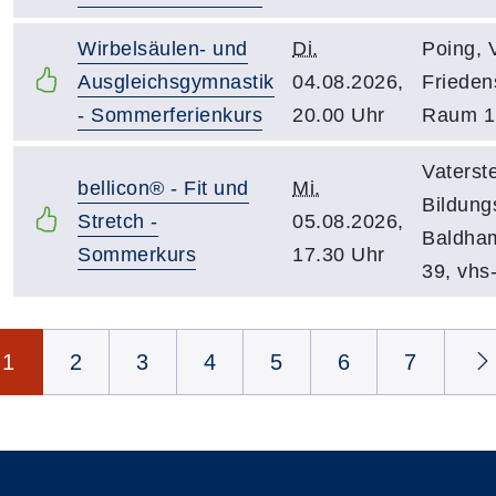
Wirbelsäulen- und
Di.
Poing, 
Ausgleichsgymnastik
04.08.2026,
Friedens
- Sommerferienkurs
20.00 Uhr
Raum 1
Vaterste
bellicon® - Fit und
Mi.
Bildung
Stretch -
05.08.2026,
Baldham
Sommerkurs
17.30 Uhr
39, vhs
Seite 1 von 34
1
2
3
4
5
6
7