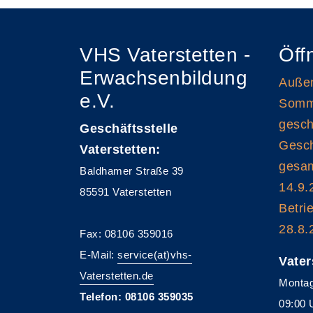
VHS Vaterstetten -
Öff
Erwachsenbildung
Außen
e.V.
Somme
gesch
Geschäftsstelle
Gesch
Vaterstetten:
gesam
Baldhamer Straße 39
14.9.
85591 Vaterstetten
Betri
28.8.
Fax: 08106 359016
E-Mail:
service(at)vhs-
Vater
Vaterstetten.de
Montag
Telefon: 08106 359035
09:00 