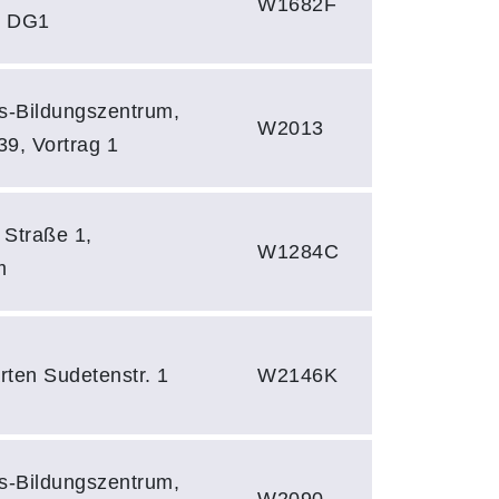
W1682F
2 DG1
hs-Bildungszentrum,
W2013
39, Vortrag 1
 Straße 1,
W1284C
m
rten Sudetenstr. 1
W2146K
hs-Bildungszentrum,
W2090