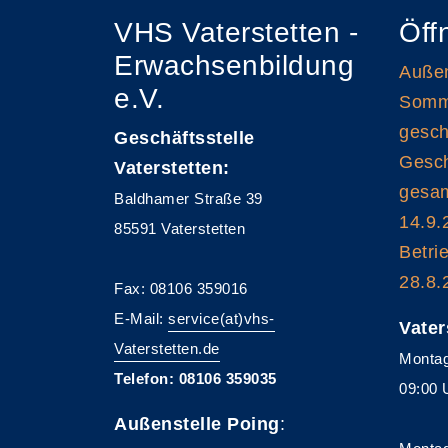
VHS Vaterstetten -
Öff
Erwachsenbildung
Außen
e.V.
Somme
gesch
Geschäftsstelle
Gesch
Vaterstetten:
gesam
Baldhamer Straße 39
14.9.
85591 Vaterstetten
Betri
28.8.
Fax: 08106 359016
E-Mail:
service(at)vhs-
Vater
Vaterstetten.de
Montag
Telefon: 08106 359035
09:00 
Außenstelle Poing
: