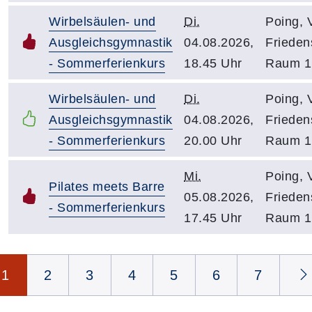
Wirbelsäulen- und
Di.
Poing, 
Ausgleichsgymnastik
04.08.2026,
Friedens
- Sommerferienkurs
18.45 Uhr
Raum 1
Wirbelsäulen- und
Di.
Poing, 
Ausgleichsgymnastik
04.08.2026,
Friedens
- Sommerferienkurs
20.00 Uhr
Raum 1
Mi.
Poing, 
Pilates meets Barre
05.08.2026,
Friedens
- Sommerferienkurs
17.45 Uhr
Raum 1
Seite 1 von 54
1
2
3
4
5
6
7