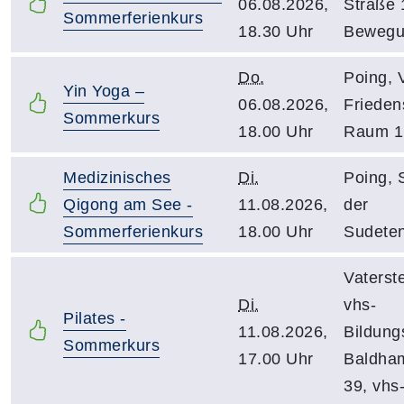
06.08.2026,
Straße 
Sommerferienkurs
18.30 Uhr
Bewegu
Do.
Poing, 
Yin Yoga –
06.08.2026,
Friedens
Sommerkurs
18.00 Uhr
Raum 1
Medizinisches
Di.
Poing, 
Qigong am See -
11.08.2026,
der
Sommerferienkurs
18.00 Uhr
Sudeten
Vaterste
Di.
vhs-
Pilates -
11.08.2026,
Bildung
Sommerkurs
17.00 Uhr
Baldham
39, vhs