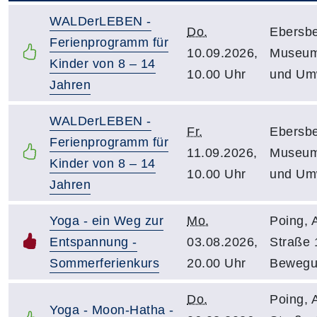
WALDerLEBEN -
Do.
Ebersbe
Ferienprogramm für
10.09.2026,
Museum
Kinder von 8 – 14
10.00 Uhr
und Um
Jahren
WALDerLEBEN -
Fr.
Ebersbe
Ferienprogramm für
11.09.2026,
Museum
Kinder von 8 – 14
10.00 Uhr
und Um
Jahren
Yoga - ein Weg zur
Mo.
Poing, 
Entspannung -
03.08.2026,
Straße 
Sommerferienkurs
20.00 Uhr
Bewegu
Do.
Poing, 
Yoga - Moon-Hatha -