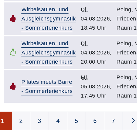
Wirbelsäulen- und
Di.
Poing, 
Ausgleichsgymnastik
04.08.2026,
Friedens
- Sommerferienkurs
18.45 Uhr
Raum 1
Wirbelsäulen- und
Di.
Poing, 
Ausgleichsgymnastik
04.08.2026,
Friedens
- Sommerferienkurs
20.00 Uhr
Raum 1
Mi.
Poing, 
Pilates meets Barre
05.08.2026,
Friedens
- Sommerferienkurs
17.45 Uhr
Raum 1
Seite 1 von 54
1
2
3
4
5
6
7