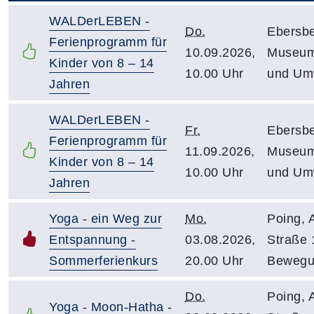
WALDerLEBEN -
Do.
Ebersbe
Ferienprogramm für
10.09.2026,
Museum
Kinder von 8 – 14
10.00 Uhr
und Um
Jahren
WALDerLEBEN -
Fr.
Ebersbe
Ferienprogramm für
11.09.2026,
Museum
Kinder von 8 – 14
10.00 Uhr
und Um
Jahren
Yoga - ein Weg zur
Mo.
Poing, 
Entspannung -
03.08.2026,
Straße 
Sommerferienkurs
20.00 Uhr
Bewegu
Do.
Poing, 
Yoga - Moon-Hatha -