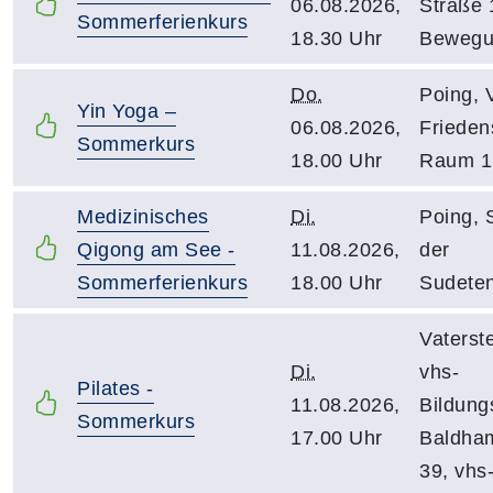
06.08.2026,
Straße 
Sommerferienkurs
18.30 Uhr
Bewegu
Do.
Poing, 
Yin Yoga –
06.08.2026,
Friedens
Sommerkurs
18.00 Uhr
Raum 1
Medizinisches
Di.
Poing, 
Qigong am See -
11.08.2026,
der
Sommerferienkurs
18.00 Uhr
Sudeten
Vaterste
Di.
vhs-
Pilates -
11.08.2026,
Bildung
Sommerkurs
17.00 Uhr
Baldham
39, vhs