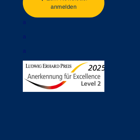
anmelden
a
a
a