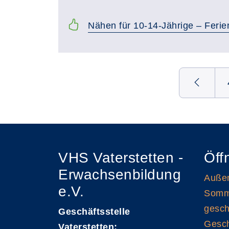
Nähen für 10-14-Jährige – Ferie
Seite 53 von 54
VHS Vaterstetten -
Öff
Erwachsenbildung
Außen
e.V.
Somme
gesch
Geschäftsstelle
Gesch
Vaterstetten: