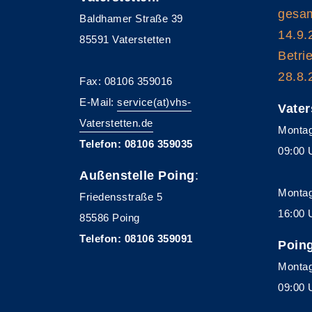
gesam
Baldhamer Straße 39
14.9.
85591 Vaterstetten
Betri
28.8.
Fax: 08106 359016
E-Mail:
service(at)vhs-
Vater
Vaterstetten.de
Montag
Telefon: 08106 359035
09:00 
Außenstelle Poing
:
Montag
Friedensstraße 5
16:00 
85586 Poing
Telefon: 08106 359091
Poin
Montag
09:00 