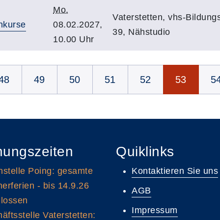
Mo.
Vaterstetten, vhs-Bildung
nkurse
08.02.2027,
39, Nähstudio
10.00 Uhr
48
49
50
51
52
53
5
nungszeiten
Quiklinks
stelle Poing: gesamte
Kontaktieren Sie uns
rferien - bis 14.9.26
AGB
lossen
Impressum
äftsstelle Vaterstetten: