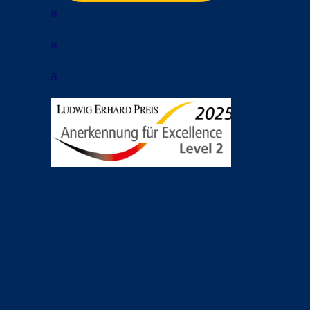
a
a
a