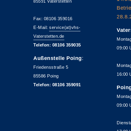
85591 Vaterstetten
Betri
28.8.
Fax: 08106 359016
E-Mail:
service(at)vhs-
Vater
Vaterstetten.de
Montag
Telefon: 08106 359035
09:00 
Außenstelle Poing
:
Montag
Friedensstraße 5
16:00 
85586 Poing
Telefon: 08106 359091
Poin
Montag
09:00 
Dienst