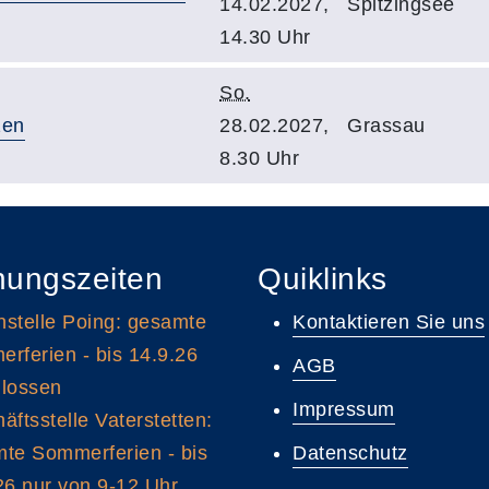
14.02.2027,
Spitzingsee
14.30 Uhr
So.
zen
28.02.2027,
Grassau
8.30 Uhr
nungszeiten
Quiklinks
stelle Poing: gesamte
Kontaktieren Sie uns
rferien - bis 14.9.26
AGB
lossen
Impressum
äftsstelle Vaterstetten:
te Sommerferien - bis
Datenschutz
26 nur von 9-12 Uhr