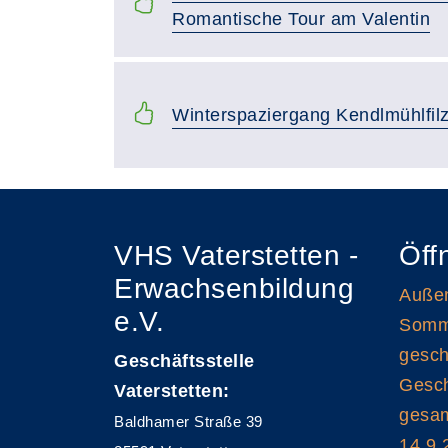
Romantische Tour am Valentin
Winterspaziergang Kendlmühlfil
VHS Vaterstetten -
Öff
Erwachsenbildung
Außen
e.V.
Somme
gesch
Geschäftsstelle
Gesch
Vaterstetten:
gesam
Baldhamer Straße 39
14.9.