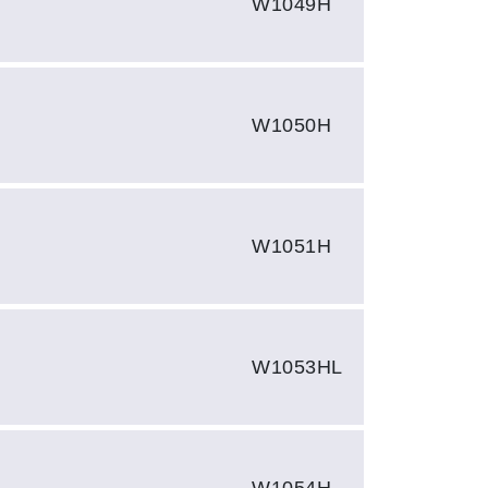
W1049H
W1050H
W1051H
W1053HL
W1054H