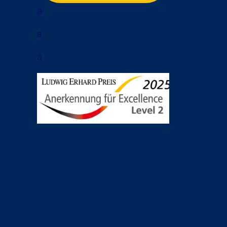
a
a
a