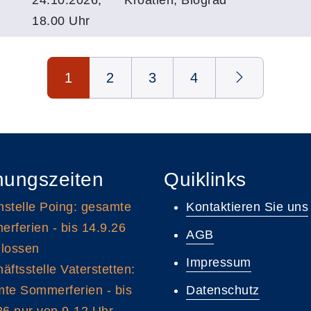
18.00 Uhr
1
2
3
4
nungszeiten
Quiklinks
stelle Poing: gesamte
Kontaktieren Sie uns
rferien - bis 14.9.26
AGB
lossen
Impressum
äftsstelle Vaterstetten:
te Sommerferien - bis
Datenschutz
26 nur von 9-12 Uhr