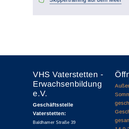
Seite 1 von 4
VHS Vaterstetten -
Öff
Erwachsenbildung
Außen
e.V.
Somme
gesch
Geschäftsstelle
Gesch
Vaterstetten:
gesam
Baldhamer Straße 39
14.9.