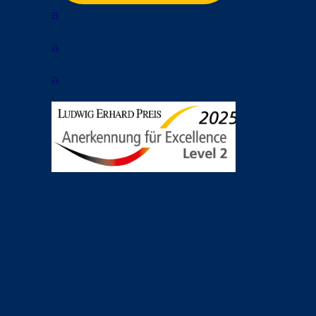
a
a
a