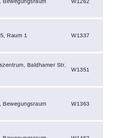
 1, Bewegungsraum
W1262
 5, Raum 1
W1337
gszentrum, Baldhamer Str.
W1351
 1, Bewegungsraum
W1363
 1, Bewegungsraum
W1462