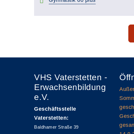
Seite 1 von 8
VHS Vaterstetten -
Öff
Erwachsenbildung
Außen
e.V.
Somme
gesch
Geschäftsstelle
Gesch
Vaterstetten:
gesam
Baldhamer Straße 39
14.9.