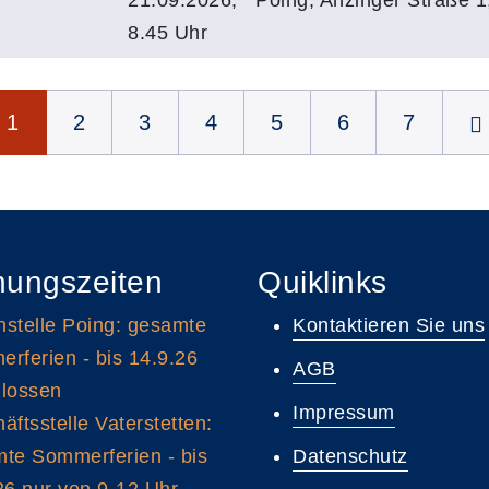
8.45 Uhr
1
2
3
4
5
6
7
nungszeiten
Quiklinks
stelle Poing: gesamte
Kontaktieren Sie uns
rferien - bis 14.9.26
AGB
lossen
Impressum
äftsstelle Vaterstetten:
te Sommerferien - bis
Datenschutz
26 nur von 9-12 Uhr