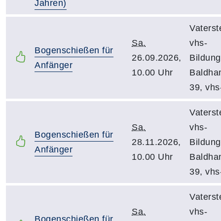
Jahren)
Vaterst
Sa.
vhs-
Bogenschießen für
26.09.2026,
Bildun
Anfänger
10.00 Uhr
Baldham
39, vhs
Vaterst
Sa.
vhs-
Bogenschießen für
28.11.2026,
Bildun
Anfänger
10.00 Uhr
Baldham
39, vhs
Vaterst
Sa.
vhs-
Bogenschießen für