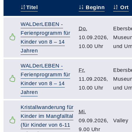
Titel
Beginn
Ort
–
WALDerLEBEN -
Do.
Ebersb
Ferienprogramm für
10.09.2026,
Museu
Kinder von 8 – 14
10.00 Uhr
und Um
Jahren
WALDerLEBEN -
Fr.
Ebersb
Ferienprogramm für
11.09.2026,
Museu
Kinder von 8 – 14
10.00 Uhr
und Um
Jahren
Kristallwanderung für
Mi.
Kinder im Mangfalltal
09.09.2026,
Valley
(für Kinder von 6-11
9.00 Uhr