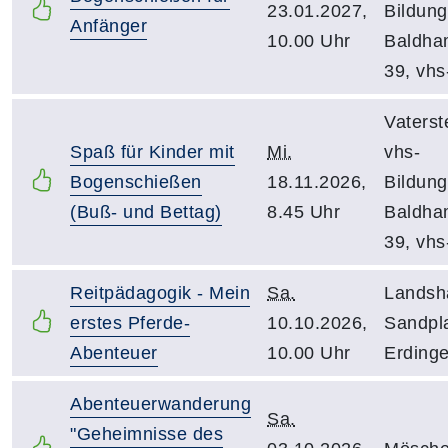
23.01.2027,
Bildun
Anfänger
10.00 Uhr
Baldham
39, vhs
Vaterst
Spaß für Kinder mit
Mi.
vhs-
Bogenschießen
18.11.2026,
Bildun
(Buß- und Bettag)
8.45 Uhr
Baldham
39, vhs
Reitpädagogik - Mein
Sa.
Landsh
erstes Pferde-
10.10.2026,
Sandpla
Abenteuer
10.00 Uhr
Erdinge
Abenteuerwanderung
Sa.
"Geheimnisse des