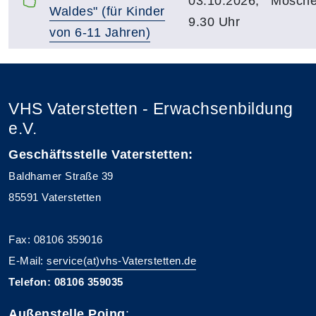
03.10.2026,
Mösche
Waldes" (für Kinder
9.30 Uhr
von 6-11 Jahren)
VHS Vaterstetten - Erwachsenbildung
e.V.
Geschäftsstelle Vaterstetten:
Baldhamer Straße 39
85591 Vaterstetten
Fax: 08106 359016
E-Mail:
service(at)vhs-Vaterstetten.de
Telefon: 08106 359035
Außenstelle Poing
: