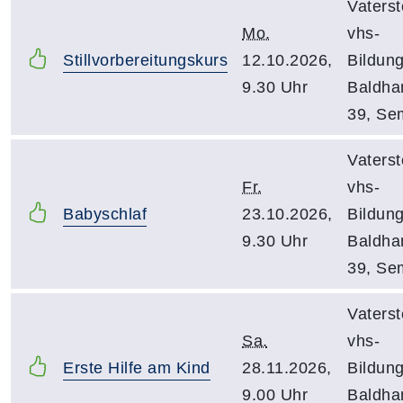
Vaterst
Mo.
vhs-
Stillvorbereitungskurs
12.10.2026,
Bildun
9.30 Uhr
Baldha
39, Se
Vaterst
Fr.
vhs-
Babyschlaf
23.10.2026,
Bildun
9.30 Uhr
Baldha
39, Se
Vaterst
Sa.
vhs-
Erste Hilfe am Kind
28.11.2026,
Bildun
9.00 Uhr
Baldha