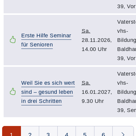
39, Vor
Vaterst
Sa.
vhs-
Erste Hilfe Seminar
28.11.2026,
Bildun
für Senioren
14.00 Uhr
Baldha
39, Vor
Vaterst
Weil Sie es sich wert
Sa.
vhs-
sind – gesund leben
16.01.2027,
Bildun
in drei Schritten
9.30 Uhr
Baldha
39, Se
Seite 1 von 6
1
2
3
4
5
6