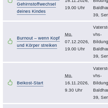
16.11.2026,
Bildun
Gehirnstoffwechsel
19.00 Uhr
Baldha
deines Kindes
39, Se
Vaterst
Mo.
vhs-
Burnout – wenn Kopf
07.12.2026,
Bildun
und Körper streiken
19.00 Uhr
Baldha
39, Se
Vaterst
Mo.
vhs-
Beikost-Start
16.11.2026,
Bildun
9.30 Uhr
Baldha
39, Se