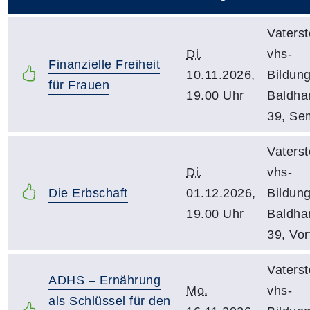
–
Vaterst
Di.
vhs-
Finanzielle Freiheit
10.11.2026,
Bildun
für Frauen
19.00 Uhr
Baldha
39, Se
Vaterst
Di.
vhs-
Die Erbschaft
01.12.2026,
Bildun
19.00 Uhr
Baldha
39, Vor
Vaterst
ADHS – Ernährung
Mo.
vhs-
als Schlüssel für den