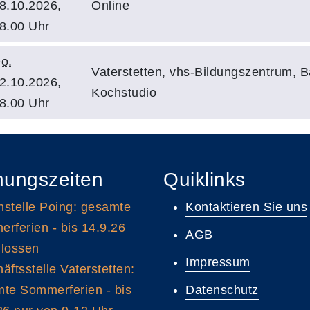
8.10.2026,
Online
8.00 Uhr
o.
Vaterstetten, vhs-Bildungszentrum, B
2.10.2026,
Kochstudio
8.00 Uhr
nungszeiten
Quiklinks
stelle Poing: gesamte
Kontaktieren Sie uns
rferien - bis 14.9.26
AGB
lossen
Impressum
äftsstelle Vaterstetten:
te Sommerferien - bis
Datenschutz