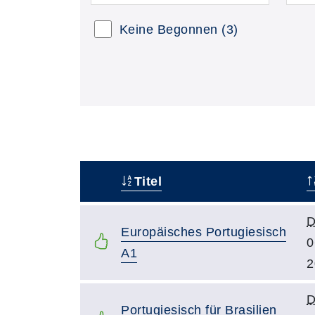
Keine Begonnen
(3)
Titel
–
D
Europäisches Portugiesisch
0
A1
2
D
Portugiesisch für Brasilien