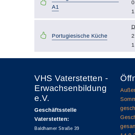
0
A1
1
D
Portugiesische Küche
2
1
VHS Vaterstetten -
Öff
Erwachsenbildung
Außen
e.V.
Somme
gesch
Geschäftsstelle
Gesch
Vaterstetten:
gesam
Baldhamer Straße 39