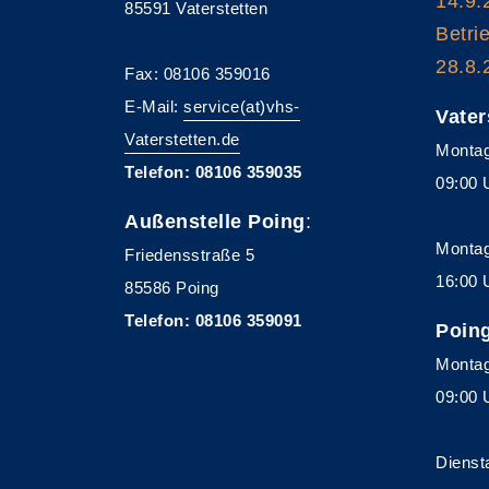
14.9.
85591 Vaterstetten
Betri
28.8.
Fax: 08106 359016
E-Mail:
service(at)vhs-
Vater
Vaterstetten.de
Montag
Telefon: 08106 359035
09:00 
Außenstelle Poing
:
Montag
Friedensstraße 5
16:00 
85586 Poing
Telefon: 08106 359091
Poin
Montag
09:00 
Dienst