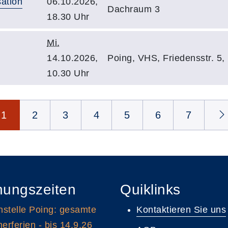
ation
06.10.2026,
Dachraum 3
18.30 Uhr
Mi.
14.10.2026,
Poing, VHS, Friedensstr. 5
10.30 Uhr
1
2
3
4
5
6
7
nungszeiten
Quiklinks
stelle Poing: gesamte
Kontaktieren Sie uns
rferien - bis 14.9.26