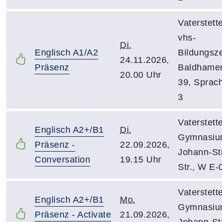
Vaterstett
vhs-
Di.
Englisch A1/A2
Bildungsz
24.11.2026,
Präsenz
Baldhamer
20.00 Uhr
39, Sprac
3
Vaterstett
Englisch A2+/B1
Di.
Gymnasiu
Präsenz -
22.09.2026,
Johann-St
Conversation
19.15 Uhr
Str., W E-
Vaterstett
Englisch A2+/B1
Mo.
Gymnasiu
Präsenz - Activate
21.09.2026,
Johann-St