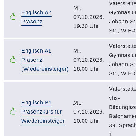
Vaterstett
Mi.
Englisch A2
Gymnasiu
07.10.2026,
Präsenz
Johann-St
19.30 Uhr
Str., W E-
Vaterstett
Englisch A1
Mi.
Gymnasiu
Präsenz
07.10.2026,
Johann-St
(Wiedereinsteiger)
18.00 Uhr
Str., W E-
Vaterstett
vhs-
Englisch B1
Mi.
Bildungsz
Präsenzkurs für
07.10.2026,
Baldhamer
Wiedereinsteiger
10.00 Uhr
39, Sprac
1