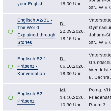
your English!
18.00 Uhr
Str., W E-
Englisch A2/B1 -
Vaterstett
Di.
The World
Gymnasiu
22.09.2026,
Explained through
Johann-St
18.15 Uhr
Stories
Str., W E-
Vaterstett
Englisch B2.1
Di.
Grundschu
Präsenz -
06.10.2026,
Wendelstei
Konversation
18.30 Uhr
8, Dachra
Mi.
Poing, VH
Englisch B2
14.10.2026,
Friedensst
Präsenz
10.30 Uhr
Raum 3