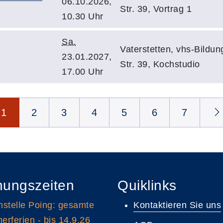
06.10.2026,
Str. 39, Vortrag 1
10.30 Uhr
Sa.
Vaterstetten, vhs-Bildu
23.01.2027,
Str. 39, Kochstudio
17.00 Uhr
1
2
3
4
5
6
7
nungszeiten
Quiklinks
stelle Poing: gesamte
Kontaktieren Sie uns
rferien - bis 14.9.26