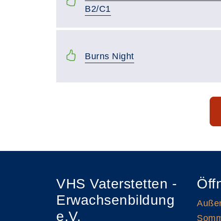
B2/C1
Burns Night
Seite 1 von 20
VHS Vaterstetten -
Öff
Erwachsenbildung
Außen
e.V.
Somme