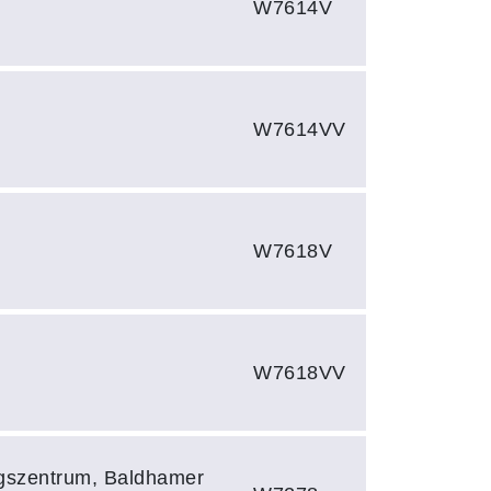
W7614V
W7614VV
W7618V
W7618VV
ngszentrum, Baldhamer