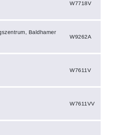
W7718V
ngszentrum, Baldhamer
W9262A
W7611V
W7611VV