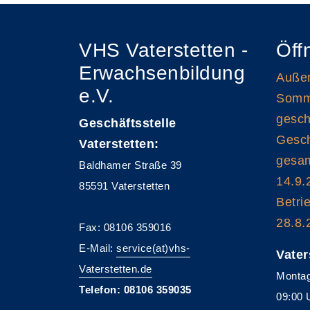
VHS Vaterstetten -
Öff
Erwachsenbildung
Außen
e.V.
Somme
gesch
Geschäftsstelle
Gesch
Vaterstetten:
gesam
Baldhamer Straße 39
14.9.
85591 Vaterstetten
Betri
28.8.
Fax: 08106 359016
E-Mail:
service(at)vhs-
Vater
Vaterstetten.de
Montag
Telefon: 08106 359035
09:00 