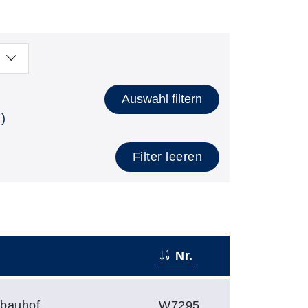
Auswahl filtern
)
Filter leeren
Nr.
rbauhof
W7295