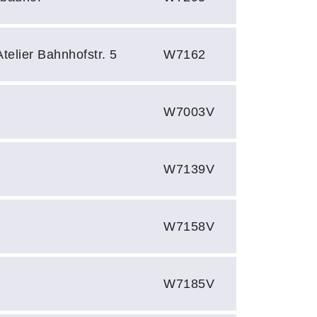
elier Bahnhofstr. 5
W7162
W7003V
W7139V
W7158V
W7185V