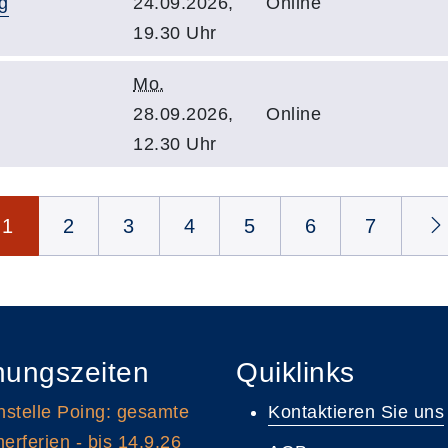
g
24.09.2026,
Online
19.30 Uhr
Mo.
28.09.2026,
Online
12.30 Uhr
1
2
3
4
5
6
7
nungszeiten
Quiklinks
stelle Poing: gesamte
Kontaktieren Sie uns
rferien - bis 14.9.26