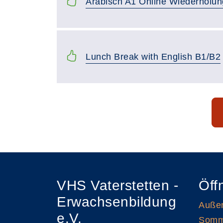
Arabisch A1 Online Wiederholun
Lunch Break with English B1/B2
Seite 1 von 20
VHS Vaterstetten -
Öff
Erwachsenbildung
Außen
e.V.
Somme