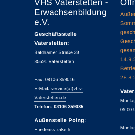
VHS Vaterstetten -
Öff
Erwachsenbildung
Außen
e.V.
Somme
gesch
Geschäftsstelle
Gesch
Vaterstetten:
gesam
Baldhamer Straße 39
14.9.
85591 Vaterstetten
Betri
28.8.
Fax: 08106 359016
E-Mail:
service(at)vhs-
Vater
Vaterstetten.de
Montag
Telefon: 08106 359035
09:00 
Außenstelle Poing
:
Montag
Friedensstraße 5