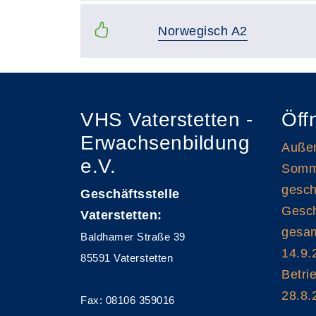
Norwegisch A2
VHS Vaterstetten -
Öff
Erwachsenbildung
Außen
e.V.
Somme
gesch
Geschäftsstelle
Gesch
Vaterstetten:
gesam
Baldhamer Straße 39
14.9.
85591 Vaterstetten
Betri
28.8.
Fax: 08106 359016