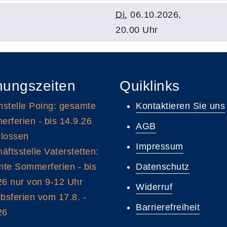
Di.
06.10.2026,
20.00 Uhr
nungszeiten
Quiklinks
stelle Poing: gesamte
Kontaktieren Sie uns
rferien - bis 14.9.26
AGB
lossen
Impressum
äftsstelle Vaterstetten:
te Sommerferien - bis
Datenschutz
26 nur von 9-12 Uhr
Widerruf
ebsferien vom 17.8. -
Barrierefreiheit
26