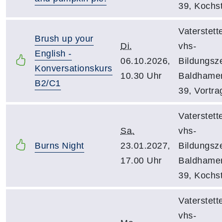
39, Kochs
Vaterstett
Brush up your
Di.
vhs-
English -
06.10.2026,
Bildungsz
Konversationskurs
10.30 Uhr
Baldhamer
B2/C1
39, Vortra
Vaterstett
Sa.
vhs-
Burns Night
23.01.2027,
Bildungsz
17.00 Uhr
Baldhamer
39, Kochs
Vaterstett
vhs-