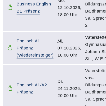
Mo.
Business English
Bildungsz
12.10.2026,
B1 Präsenz
Baldhamer
18.00 Uhr
39, Sprac
2
Vaterstett
Englisch A1
Mi.
Gymnasiu
Präsenz
07.10.2026,
Johann-St
(Wiedereinsteiger)
18.00 Uhr
Str., W E-
Vaterstett
vhs-
Di.
Englisch A1/A2
Bildungsz
24.11.2026,
Präsenz
Baldhamer
20.00 Uhr
39, Sprac