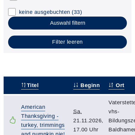
keine ausgebuchten
(33)
Auswahl filtern
Filter leeren
Titel
Beginn
Ort
–
Vaterstett
American
Sa.
vhs-
Thanksgiving -
21.11.2026,
Bildungsz
turkey, trimmings
17.00 Uhr
Baldhamer
and pumpkin pie!