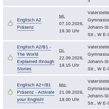
3
Vaterstett
Mi.
Englisch A2
Gymnasiu
07.10.2026,
Präsenz
Johann-St
19.30 Uhr
Str., W E-
Englisch A2/B1 -
Vaterstett
Di.
The World
Gymnasiu
22.09.2026,
Explained through
Johann-St
18.15 Uhr
Stories
Str., W E-
Vaterstett
Englisch A2+/B1
Mo.
Gymnasiu
Präsenz - Activate
21.09.2026,
Johann-St
your English!
18.00 Uhr
Str., W E-