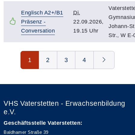
Vaterstett
Englisch A2+/B1
Di.
Gymnasiu
Präsenz -
22.09.2026,
Johann-St
Conversation
19.15 Uhr
Str., W E-
Seite 1 von 4
1
2
3
4
VHS Vaterstetten - Erwachsenbildung
e.V.
Geschäftsstelle Vaterstetten:
Baldhamer Straße 39