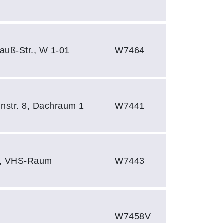
auß-Str., W 1-01
W7464
instr. 8, Dachraum 1
W7441
r., VHS-Raum
W7443
W7458V