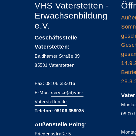
VHS Vaterstetten -
Öff
Erwachsenbildung
Außen
e.V.
Somme
gesch
Geschäftsstelle
Gesch
Vaterstetten:
gesam
Baldhamer Straße 39
14.9.
85591 Vaterstetten
Betri
28.8.
Fax: 08106 359016
E-Mail:
service(at)vhs-
Vater
Vaterstetten.de
Montag
Telefon: 08106 359035
09:00 
Außenstelle Poing
:
Montag
Friedensstraße 5