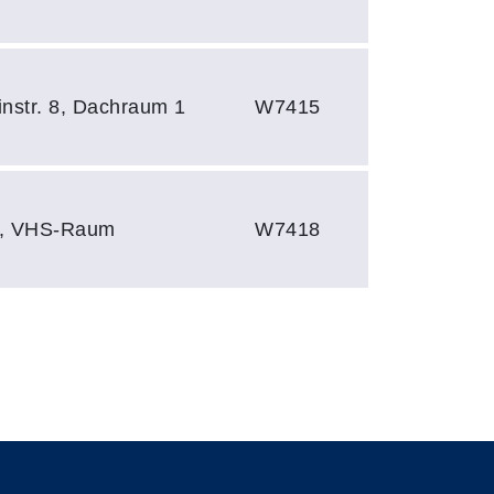
instr. 8, Dachraum 1
W7415
r., VHS-Raum
W7418