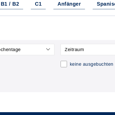
B1 / B2
C1
Anfänger
Spanis
chentage
Zeitraum
keine ausgebuchten