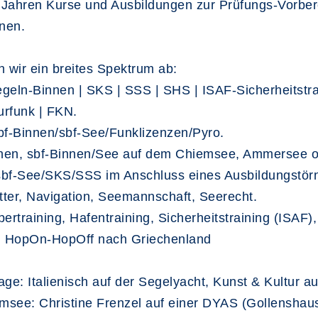
30 Jahren Kurse und Ausbildungen zur Prüfungs-Vorber
nen.
 wir ein breites Spektrum ab:
egeln-Binnen | SKS | SSS | SHS | ISAF-Sicherheitstra
urfunk | FKN.
sbf-Binnen/sbf-See/Funklizenzen/Pyro.
innen, sbf-Binnen/See auf dem Chiemsee, Ammersee o
 sbf-See/SKS/SSS im Anschluss eines Ausbildungstör
tter, Navigation, Seemannschaft, Seerecht.
pertraining, Hafentraining, Sicherheitstraining (ISAF
rn HopOn-HopOff nach Griechenland
rage: Italienisch auf der Segelyacht, Kunst & Kultur
msee: Christine Frenzel auf einer DYAS (Gollenshau