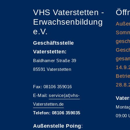
VHS Vaterstetten -
Öff
Erwachsenbildung
Außen
e.V.
Somme
gesch
Geschäftsstelle
Gesch
Vaterstetten:
gesam
Baldhamer Straße 39
14.9.
85591 Vaterstetten
Betri
28.8.
Fax: 08106 359016
E-Mail:
service(at)vhs-
Vater
Vaterstetten.de
Montag
Telefon: 08106 359035
09:00 
Außenstelle Poing
: