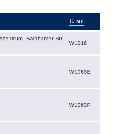
Nr.
gszentrum, Baldhamer Str.
W1016
W1063E
W1063F