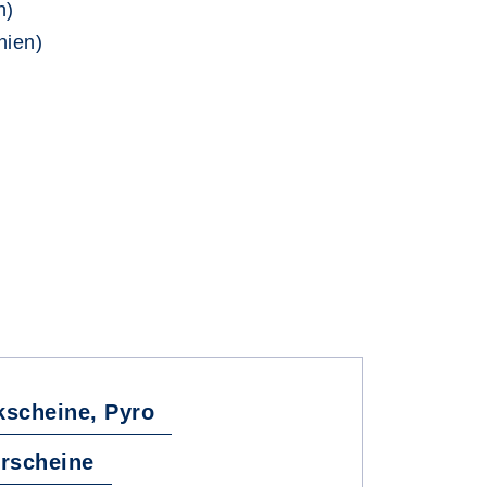
n)
nien)
scheine, Pyro
rscheine