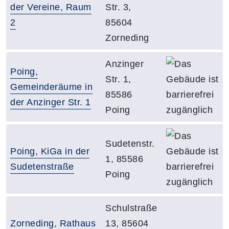
der Vereine, Raum
Str. 3,
2
85604
Zorneding
Adresse:
Da
Anzinger
Gebäude:
Poing,
Str. 1,
Gemeinderäume in
85586
der Anzinger Str. 1
Poing
Da
Adresse:
Sudetenstr.
Gebäude:
Poing, KiGa in der
1, 85586
Sudetenstraße
Poing
Adresse:
Schulstraße
Gebäude:
Zorneding, Rathaus
13, 85604