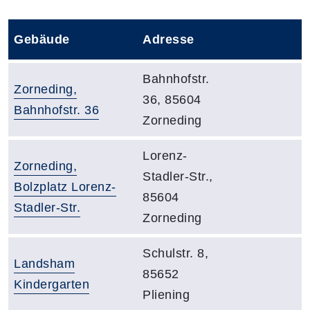
Gebäude
Adresse
Barrierefreie
Adresse:
Bahnhofstr.
Gebäude:
Zorneding,
36, 85604
Bahnhofstr. 36
Zorneding
Adresse:
Lorenz-
Gebäude:
Zorneding,
Stadler-Str.,
Bolzplatz Lorenz-
85604
Stadler-Str.
Zorneding
Adresse:
Schulstr. 8,
Gebäude:
Landsham
85652
Kindergarten
Pliening