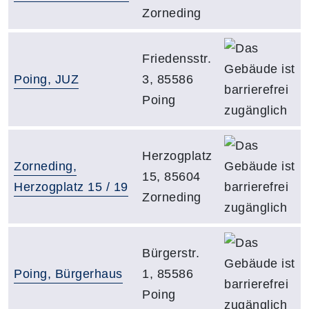
Zorneding
Da
Adresse:
Friedensstr.
Gebäude:
Poing, JUZ
3, 85586
Poing
Da
Adresse:
Herzogplatz
Gebäude:
Zorneding,
15, 85604
Herzogplatz 15 / 19
Zorneding
Da
Adresse:
Bürgerstr.
Gebäude:
Poing, Bürgerhaus
1, 85586
Poing