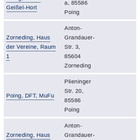
a, 85586
Geißel-Hort
Poing
Adresse:
Anton-
Gebäude:
Zorneding, Haus
Grandauer-
der Vereine, Raum
Str. 3,
1
85604
Zorneding
Adresse:
Plieninger
Str. 20,
Gebäude:
Poing, DFT, MuFu
85586
Poing
Adresse:
Anton-
Gebäude:
Zorneding, Haus
Grandauer-