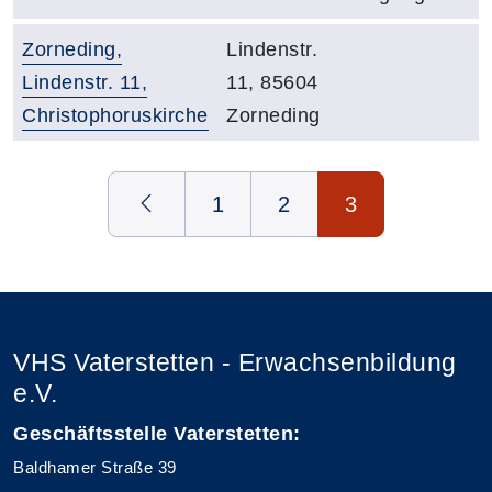
Gebäude:
Adresse:
Zorneding,
Lindenstr.
Lindenstr. 11,
11, 85604
Christophoruskirche
Zorneding
Gebäudeübersicht
Seite 3 von 3
1
2
3
VHS Vaterstetten - Erwachsenbildung
e.V.
Geschäftsstelle Vaterstetten:
Baldhamer Straße 39