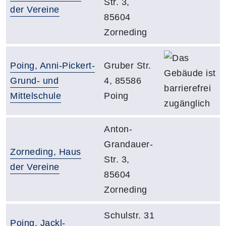
Str. 3,
der Vereine
85604
Zorneding
Da
Gebäude:
Adresse:
Poing, Anni-Pickert-
Gruber Str.
Grund- und
4, 85586
Mittelschule
Poing
Adresse:
Anton-
Grandauer-
Gebäude:
Zorneding, Haus
Str. 3,
der Vereine
85604
Zorneding
Adresse:
Schulstr. 31
Gebäude:
Poing, Jackl-