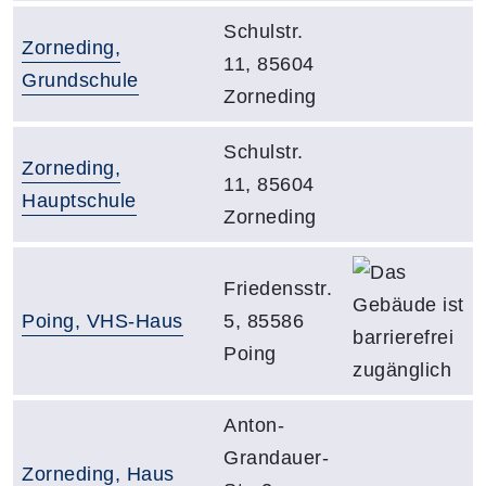
Adresse:
Schulstr.
Gebäude:
Zorneding,
11, 85604
Grundschule
Zorneding
Adresse:
Schulstr.
Gebäude:
Zorneding,
11, 85604
Hauptschule
Zorneding
Da
Adresse:
Friedensstr.
Gebäude:
Poing, VHS-Haus
5, 85586
Poing
Adresse:
Anton-
Grandauer-
Gebäude:
Zorneding, Haus