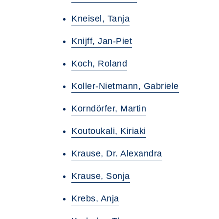
Kneisel, Tanja
Knijff, Jan-Piet
Koch, Roland
Koller-Nietmann, Gabriele
Korndörfer, Martin
Koutoukali, Kiriaki
Krause, Dr. Alexandra
Krause, Sonja
Krebs, Anja