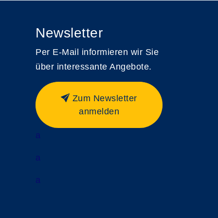
Newsletter
Per E-Mail informieren wir Sie
über interessante Angebote.
Zum Newsletter
anmelden
a
a
a