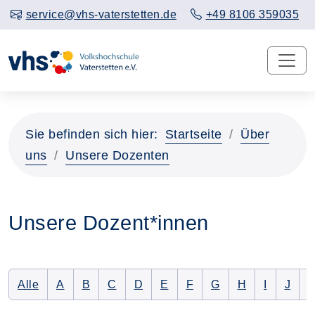
service@vhs-vaterstetten.de
+49 8106 359035
Sie befinden sich hier:
Startseite
Über
uns
Unsere Dozenten
Unsere Dozent*innen
Alle Dozenten auflisten
Nur Dozenten mit folgendem Anfangsbuchstaben 
Nur Dozenten mit folgendem Anfangsbuchsta
Nur Dozenten mit folgendem Anfangsbu
Nur Dozenten mit folgendem Anfan
Nur Dozenten mit folgendem 
Nur Dozenten mit folge
Nur Dozenten mit f
Nur Dozenten 
Nur Dozen
Nur D
N
Alle
A
B
C
D
E
F
G
H
I
J