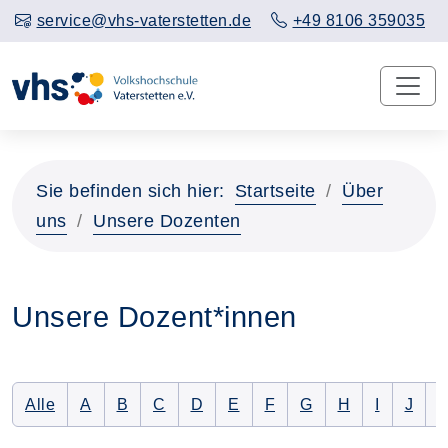
service@vhs-vaterstetten.de
+49 8106 359035
Sie befinden sich hier:
Startseite
Über
uns
Unsere Dozenten
Unsere Dozent*innen
Alle Dozenten auflisten
Nur Dozenten mit folgendem Anfangsbuchstaben 
Nur Dozenten mit folgendem Anfangsbuchsta
Nur Dozenten mit folgendem Anfangsbu
Nur Dozenten mit folgendem Anfan
Nur Dozenten mit folgendem 
Nur Dozenten mit folge
Nur Dozenten mit f
Nur Dozenten 
Nur Dozen
Nur D
N
Alle
A
B
C
D
E
F
G
H
I
J