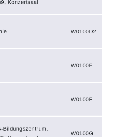
39, Konzertsaal
hle
W0100D2
W0100E
W0100F
hs-Bildungszentrum,
W0100G