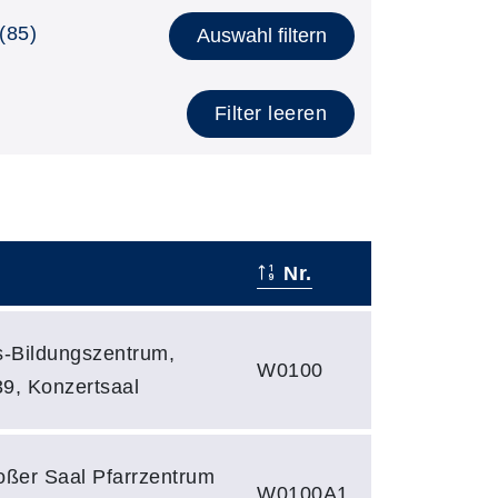
(85)
Auswahl filtern
Filter leeren
Nr.
hs-Bildungszentrum,
W0100
39, Konzertsaal
roßer Saal Pfarrzentrum
W0100A1