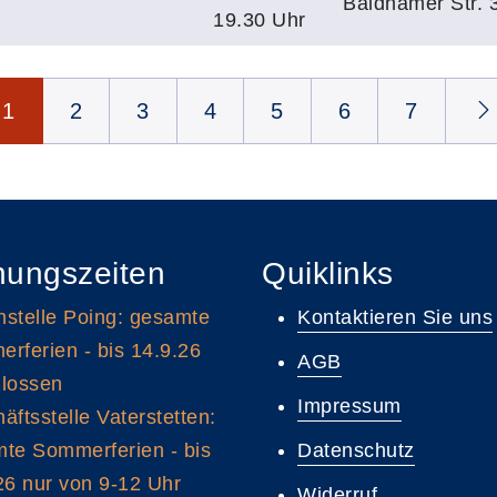
Baldhamer Str. 
19.30 Uhr
1
2
3
4
5
6
7
nungszeiten
Quiklinks
stelle Poing: gesamte
Kontaktieren Sie uns
rferien - bis 14.9.26
AGB
lossen
Impressum
äftsstelle Vaterstetten:
te Sommerferien - bis
Datenschutz
26 nur von 9-12 Uhr
Widerruf