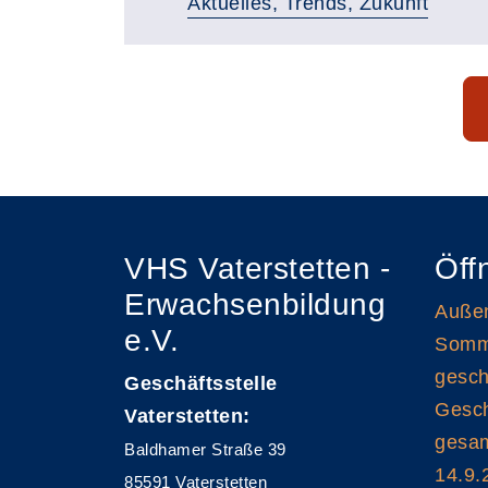
Aktuelles, Trends, Zukunft
Seite 1 von 9
VHS Vaterstetten -
Öff
Erwachsenbildung
Außen
e.V.
Somme
gesch
Geschäftsstelle
Gesch
Vaterstetten:
gesam
Baldhamer Straße 39
14.9.
85591 Vaterstetten