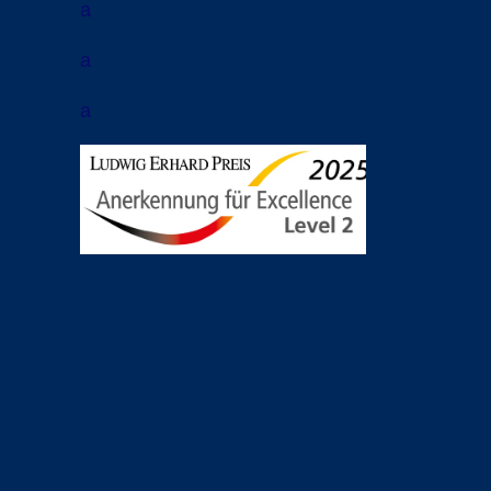
a
a
a