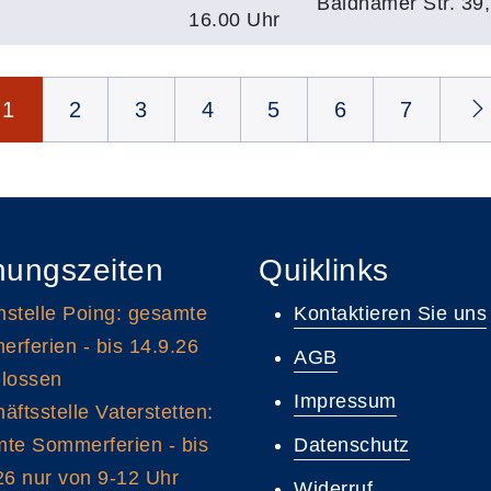
Baldhamer Str. 39,
16.00 Uhr
1
2
3
4
5
6
7
nungszeiten
Quiklinks
stelle Poing: gesamte
Kontaktieren Sie uns
rferien - bis 14.9.26
AGB
lossen
Impressum
äftsstelle Vaterstetten:
te Sommerferien - bis
Datenschutz
26 nur von 9-12 Uhr
Widerruf