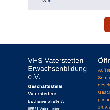
Welt
Seite 1 von 9
VHS Vaterstetten -
Öff
Erwachsenbildung
Außen
e.V.
Somme
gesch
Geschäftsstelle
Gesch
Vaterstetten:
gesam
Baldhamer Straße 39
14.9.
85591 Vaterstetten