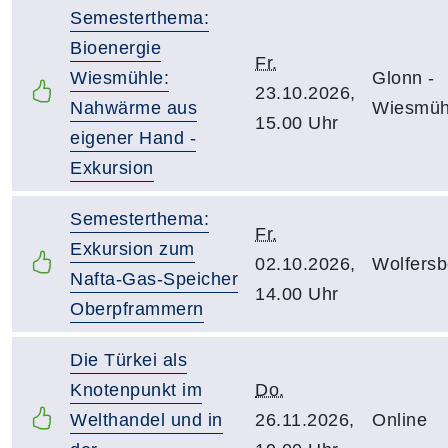
Semesterthema:
Bioenergie
Fr.
Wiesmühle:
Glonn -
23.10.2026,
Nahwärme aus
Wiesmüh
15.00 Uhr
eigener Hand -
Exkursion
Semesterthema:
Fr.
Exkursion zum
02.10.2026,
Wolfersb
Nafta-Gas-Speicher
14.00 Uhr
Oberpframmern
Die Türkei als
Knotenpunkt im
Do.
Welthandel und in
26.11.2026,
Online