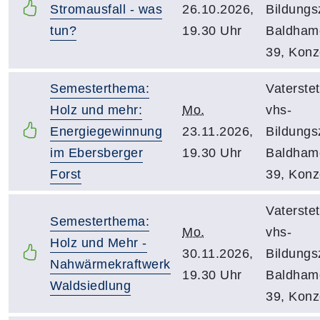
Stromausfall - was
26.10.2026,
Bildungs
tun?
19.30 Uhr
Baldhame
39, Konz
Semesterthema:
Vaterstet
Holz und mehr:
Mo.
vhs-
Energiegewinnung
23.11.2026,
Bildungs
im Ebersberger
19.30 Uhr
Baldhame
Forst
39, Konz
Vaterstet
Semesterthema:
Mo.
vhs-
Holz und Mehr -
30.11.2026,
Bildungs
Nahwärmekraftwerk
19.30 Uhr
Baldhame
Waldsiedlung
39, Konz