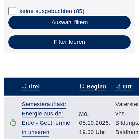
keine ausgebuchten
(85)
Auswahl filtern
Filter leeren
Titel
Beginn
Ort
–
Semesterauftakt:
Vaterstet
Energie aus der
Mo.
vhs-
Erde - Geothermie
05.10.2026,
Bildungs
in unseren
19.30 Uhr
Baldhame