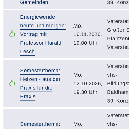
Gemeinden
39, Konz
Energiewende
Vaterstet
heute und morgen:
Mo.
Großer S
Vortrag mit
16.11.2026,
Pfarrzen
Professor Harald
19.00 Uhr
Vaterste
Lesch
Vaterstet
Semesterthema:
Mo.
vhs-
Heizen - aus der
12.10.2026,
Bildungs
Praxis für die
19.30 Uhr
Baldhame
Praxis
39, Konz
Vaterstet
Semesterthema:
Mo.
vhs-