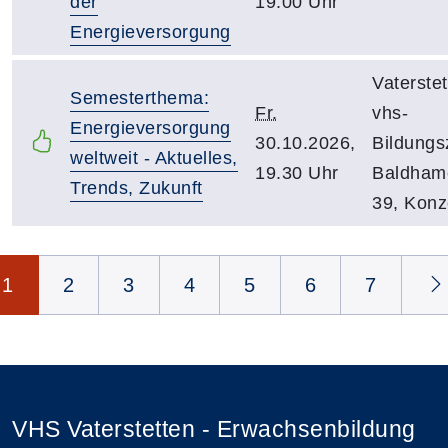
der
19.00 Uhr
Energieversorgung
Vaterstet
Semesterthema:
Fr.
vhs-
Energieversorgung
30.10.2026,
Bildungs
weltweit - Aktuelles,
19.30 Uhr
Baldhame
Trends, Zukunft
39, Konz
Seite 1 von 9
1
2
3
4
5
6
7
VHS Vaterstetten - Erwachsenbildung