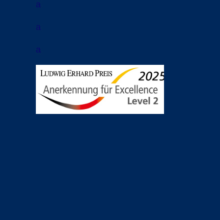
a
a
a