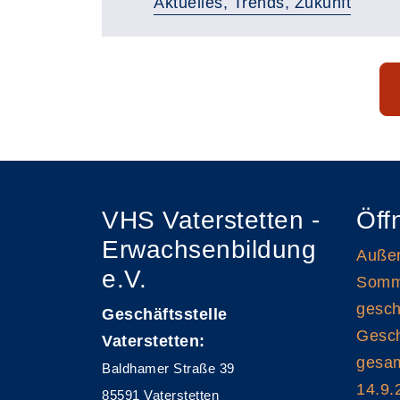
Aktuelles, Trends, Zukunft
Seite 1 von 9
VHS Vaterstetten -
Öff
Erwachsenbildung
Außen
e.V.
Somme
gesch
Geschäftsstelle
Gesch
Vaterstetten:
gesam
Baldhamer Straße 39
14.9.
85591 Vaterstetten