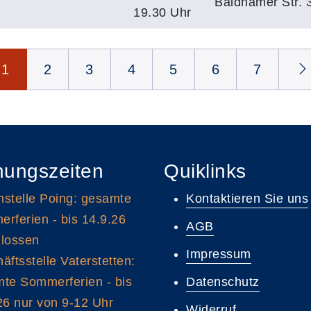
Baldhamer Str. 
19.30 Uhr
1
2
3
4
5
6
7
nungszeiten
Quiklinks
stelle Poing: gesamte
Kontaktieren Sie uns
rferien - bis 14.9.26
AGB
lossen
Impressum
äftsstelle Vaterstetten:
te Sommerferien - bis
Datenschutz
26 nur von 9-12 Uhr
Widerruf