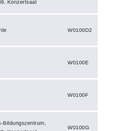
39, Konzertsaal
hle
W0100D2
W0100E
W0100F
hs-Bildungszentrum,
W0100G