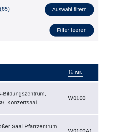
(85)
Auswahl filtern
Filter leeren
Nr.
hs-Bildungszentrum,
W0100
39, Konzertsaal
roßer Saal Pfarrzentrum
W0100A1