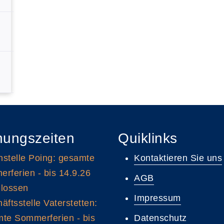
nungszeiten
Quiklinks
stelle Poing: gesamte
Kontaktieren Sie uns
rferien - bis 14.9.26
AGB
lossen
Impressum
äftsstelle Vaterstetten:
te Sommerferien - bis
Datenschutz