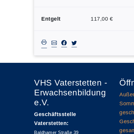
Entgelt
117,00 €
VHS Vaterstetten -
Öff
Erwachsenbildung
Außen
e.V.
Somme
gesch
Geschäftsstelle
Gesch
Vaterstetten:
gesam
Baldhamer Straße 39