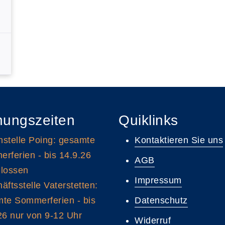
nungszeiten
Quiklinks
stelle Poing: gesamte
Kontaktieren Sie uns
rferien - bis 14.9.26
AGB
lossen
Impressum
äftsstelle Vaterstetten:
te Sommerferien - bis
Datenschutz
26 nur von 9-12 Uhr
Widerruf