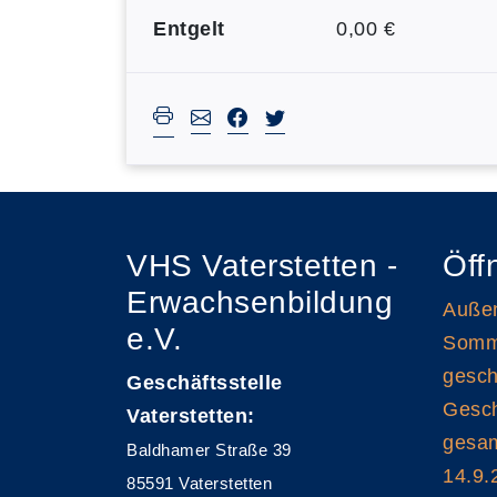
Entgelt
0,00 €
VHS Vaterstetten -
Öff
Erwachsenbildung
Außen
e.V.
Somme
gesch
Geschäftsstelle
Gesch
Vaterstetten:
gesam
Baldhamer Straße 39
14.9.
85591 Vaterstetten