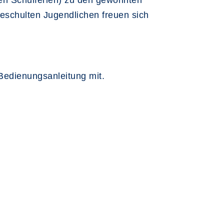
en Schulferien) zu den gewohnten
eschulten Jugendlichen freuen sich
 Bedienungsanleitung mit.