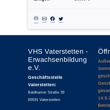
VHS Vaterstetten -
Öff
Erwachsenbildung
Außen
e.V.
Somme
gesch
Geschäftsstelle
Gesch
Vaterstetten:
gesam
Baldhamer Straße 39
14.9.
85591 Vaterstetten
Betri