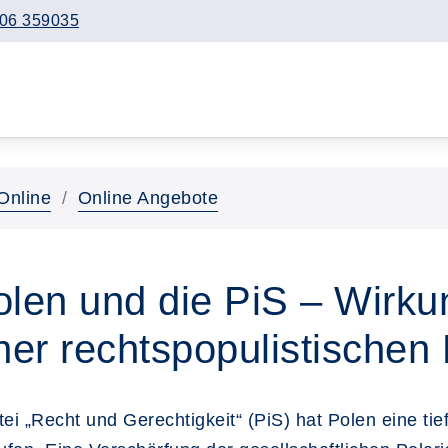
06 359035
Online
Online Angebote
olen und die PiS – Wirk
er rechtspopulistischen
 „Recht und Gerechtigkeit“ (PiS) hat Polen eine tiefg