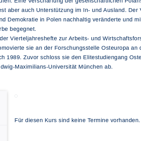
ufen. Eine Verschärfung der gesellschaftlichen Polar
est aber auch Unterstützung im In- und Ausland. Der 
und Demokratie in Polen nachhaltig veränderte und mit
rbe begegnet.
er Vierteljahreshefte zur Arbeits- und Wirtschaftsfo
omovierte sie an der Forschungsstelle Osteuropa an d
nach 1989. Zuvor schloss sie den Elitestudiengang O
udwig-Maximilians-Universität München ab.
Für diesen Kurs sind keine Termine vorhanden.