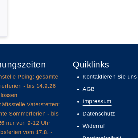
nungszeiten
Quiklinks
stelle Poing: gesamte
Kontaktieren Sie uns
rferien - bis 14.9.26
AGB
lossen
Impressum
äftsstelle Vaterstetten:
te Sommerferien - bis
Datenschutz
26 nur von 9-12 Uhr
Widerruf
ebsferien vom 17.8. -