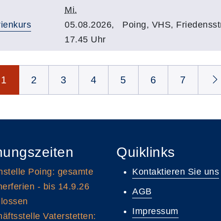
Mi.
rienkurs
05.08.2026,
Poing, VHS, Friedensst
17.45 Uhr
1
2
3
4
5
6
7
nungszeiten
Quiklinks
stelle Poing: gesamte
Kontaktieren Sie uns
rferien - bis 14.9.26
AGB
lossen
Impressum
äftsstelle Vaterstetten: