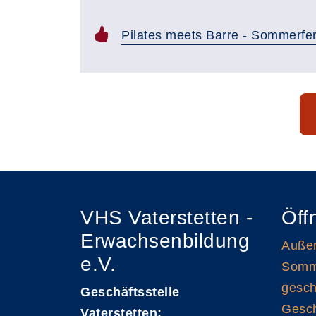
Pilates meets Barre - Sommerfe
Seite 1 von 54
VHS Vaterstetten -
Öff
Erwachsenbildung
Außen
e.V.
Somme
gesch
Geschäftsstelle
Gesch
Vaterstetten: