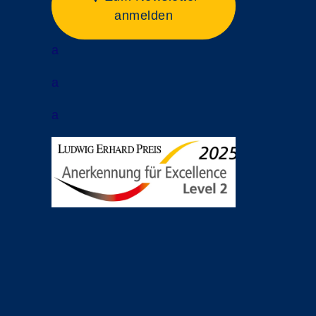
anmelden
a
a
a