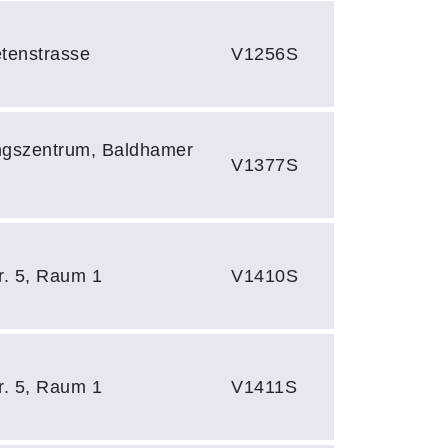
tenstrasse
V1256S
ungszentrum, Baldhamer
V1377S
r. 5, Raum 1
V1410S
r. 5, Raum 1
V1411S