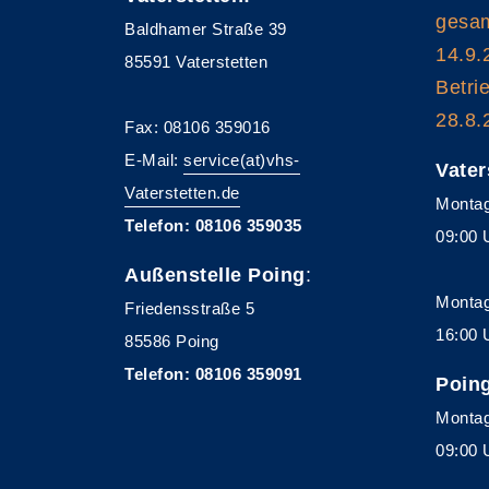
gesam
Baldhamer Straße 39
14.9.
85591 Vaterstetten
Betri
28.8.
Fax: 08106 359016
E-Mail:
service(at)vhs-
Vater
Vaterstetten.de
Montag
Telefon: 08106 359035
09:00 
Außenstelle Poing
:
Montag
Friedensstraße 5
16:00 
85586 Poing
Telefon: 08106 359091
Poin
Montag
09:00 