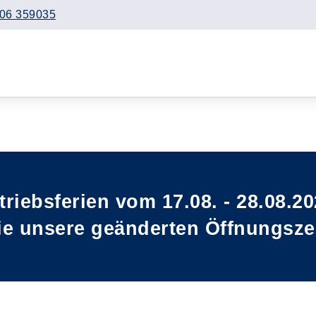
06 359035
triebsferien vom 17.08. - 28.08.20
ie unsere geänderten Öffnungszei