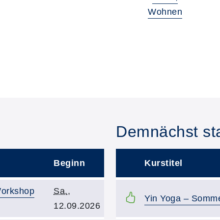
Wohnen
Demnächst sta
Beginn
Kurstitel
–
Kursbeginn:
 Workshop
Sa.
,
Kurstitel:
Yin Yoga – Somm
12.09.2026