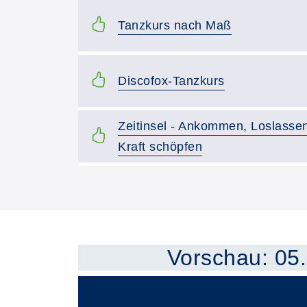
Kurstitel:
Tanzkurs nach Maß
Kurstitel:
Discofox-Tanzkurs
Kurstitel:
Zeitinsel - Ankommen, Loslasse
Kraft schöpfen
Kursvorschläge
Vorschau: 05