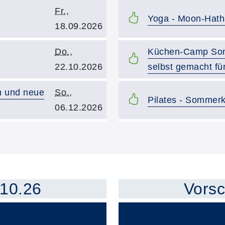
Kursbeginn:
Fr.
,
Kurstitel:
Yoga - Moon-Hath
18.09.2026
Kursbeginn:
Kurstitel:
Do.
,
Küchen-Camp Som
22.10.2026
selbst gemacht fü
Kursbeginn:
n und neue
So.
,
Kurstitel:
Pilates - Sommer
06.12.2026
Übersicht demnächst stat
.10.26
Vorsc