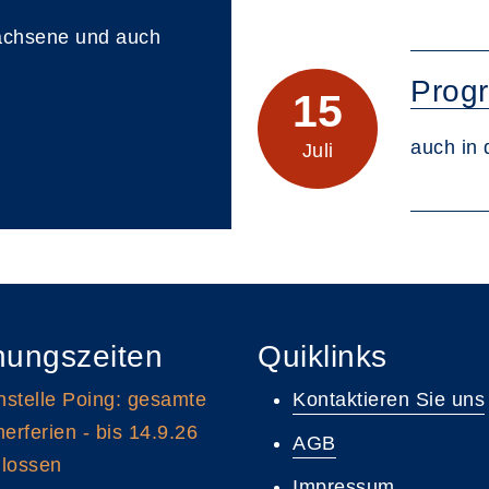
achsene und auch
Progr
15
auch in
Juli
nungszeiten
Quiklinks
stelle Poing: gesamte
Kontaktieren Sie uns
rferien - bis 14.9.26
AGB
lossen
Impressum