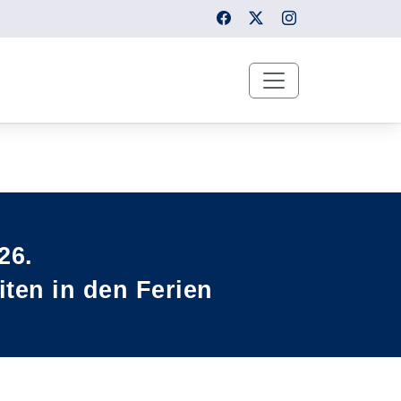
Nächstes Sli
26.
ten in den Ferien