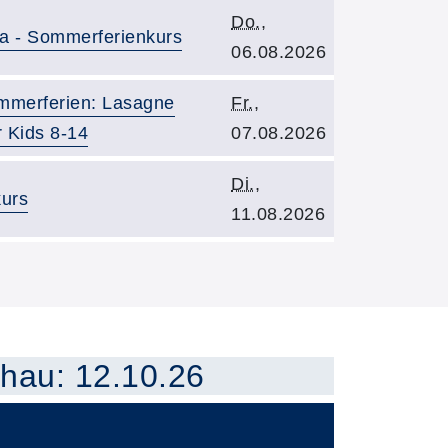
Kursbeginn:
Do.
,
a - Sommerferienkurs
06.08.2026
Kursbeginn:
merferien: Lasagne
Fr.
,
r Kids 8-14
07.08.2026
Kursbeginn:
Di.
,
kurs
11.08.2026
tfindender Kurse
hau: 12.10.26