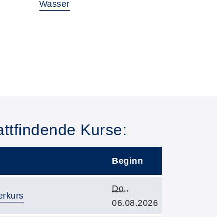
Wasser
ttfindende Kurse:
Beginn
Kursbeginn:
Do.
,
erkurs
06.08.2026