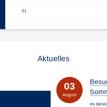
31
Aktuelles
Besu
03
Somm
August
Im Bere