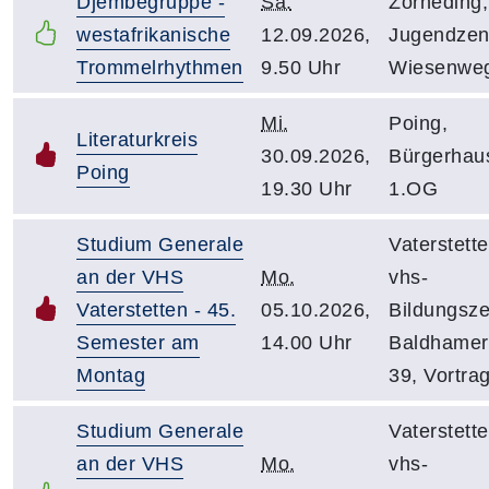
Djembegruppe -
Sa.
Zorneding,
westafrikanische
12.09.2026,
Jugendzen
Trommelrhythmen
9.50 Uhr
Wiesenwe
Mi.
Poing,
Literaturkreis
30.09.2026,
Bürgerhaus
Poing
19.30 Uhr
1.OG
Studium Generale
Vaterstette
an der VHS
Mo.
vhs-
Vaterstetten - 45.
05.10.2026,
Bildungsze
Semester am
14.00 Uhr
Baldhamer 
Montag
39, Vortra
Studium Generale
Vaterstette
an der VHS
Mo.
vhs-