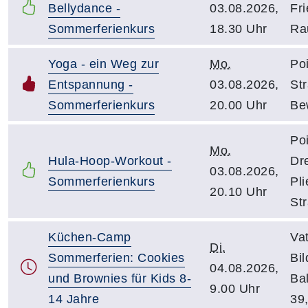
Bellydance -
03.08.2026,
Fri
Sommerferienkurs
18.30 Uhr
Ra
Yoga - ein Weg zur
Mo.
Po
Entspannung -
03.08.2026,
St
Sommerferienkurs
20.00 Uhr
Be
Po
Mo.
Hula-Hoop-Workout -
Dre
03.08.2026,
Sommerferienkurs
Pli
20.10 Uhr
St
Küchen-Camp
Vat
Di.
Sommerferien: Cookies
Bi
04.08.2026,
und Brownies für Kids 8-
Ba
9.00 Uhr
14 Jahre
39