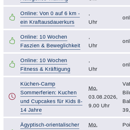
Online: Von 0 auf 6 km -
,
onl
ein Kraftausdauerkurs
Uhr
Online: 10 Wochen
,
onl
Faszien & Beweglichkeit
Uhr
Online: 10 Wochen
,
onl
Fitness & Kräftigung
Uhr
Küchen-Camp
Vat
Mo.
Sommerferien: Kuchen
Bi
03.08.2026,
und Cupcakes für Kids 8-
Ba
9.00 Uhr
14 Jahre
39
Ägyptisch-orientalischer
Mo.
Po