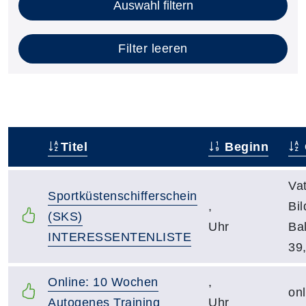
Auswahl filtern
Filter leeren
Titel
Beginn
–
Vat
Sportküstenschifferschein
,
Bi
(SKS)
Uhr
Ba
INTERESSENTENLISTE
39
Online: 10 Wochen
,
onl
Autogenes Training
Uhr