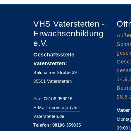
VHS Vaterstetten -
Öff
Erwachsenbildung
Außen
e.V.
Somme
gesch
Geschäftsstelle
Gesch
Vaterstetten:
gesam
Baldhamer Straße 39
14.9.
85591 Vaterstetten
Betri
28.8.
Fax: 08106 359016
E-Mail:
service(at)vhs-
Vater
Vaterstetten.de
Montag
Telefon: 08106 359035
09:00 