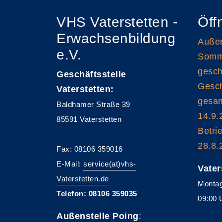
VHS Vaterstetten -
Öff
Erwachsenbildung
Außen
e.V.
Somme
gesch
Geschäftsstelle
Gesch
Vaterstetten:
gesam
Baldhamer Straße 39
14.9.
85591 Vaterstetten
Betri
28.8.
Fax: 08106 359016
E-Mail:
service(at)vhs-
Vater
Vaterstetten.de
Montag
Telefon: 08106 359035
09:00 
Außenstelle Poing
: