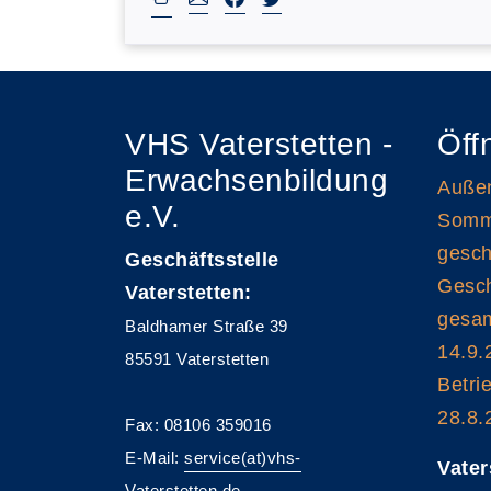
VHS Vaterstetten -
Öff
Erwachsenbildung
Außen
e.V.
Somme
gesch
Geschäftsstelle
Gesch
Vaterstetten:
gesam
Baldhamer Straße 39
14.9.
85591 Vaterstetten
Betri
28.8.
Fax: 08106 359016
E-Mail:
service(at)vhs-
Vater
Vaterstetten.de