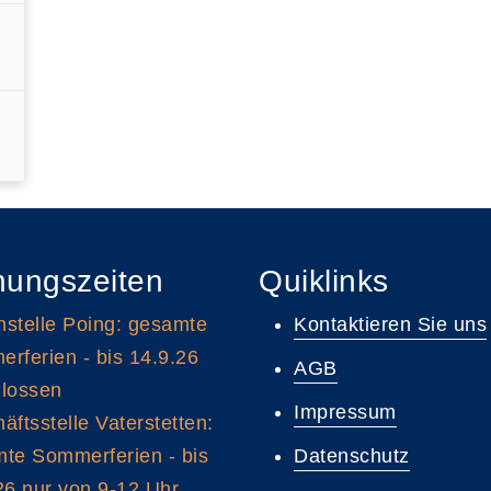
nungszeiten
Quiklinks
stelle Poing: gesamte
Kontaktieren Sie uns
rferien - bis 14.9.26
AGB
lossen
Impressum
äftsstelle Vaterstetten:
te Sommerferien - bis
Datenschutz
26 nur von 9-12 Uhr