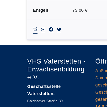
Entgelt
73,00 €
VHS Vaterstetten -
Öff
Erwachsenbildung
Außen
e.V.
Somme
gesch
Geschäftsstelle
Gesch
Vaterstetten:
gesam
Baldhamer Straße 39
14.9.