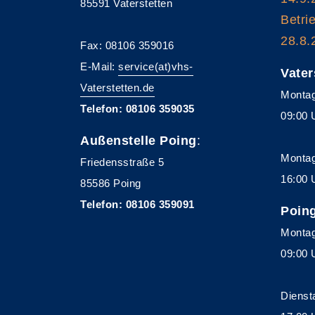
85591 Vaterstetten
Betri
28.8.
Fax: 08106 359016
E-Mail:
service(at)vhs-
Vater
Vaterstetten.de
Montag
Telefon: 08106 359035
09:00 
Außenstelle Poing
:
Montag
Friedensstraße 5
16:00 
85586 Poing
Telefon: 08106 359091
Poin
Montag
09:00 
Dienst