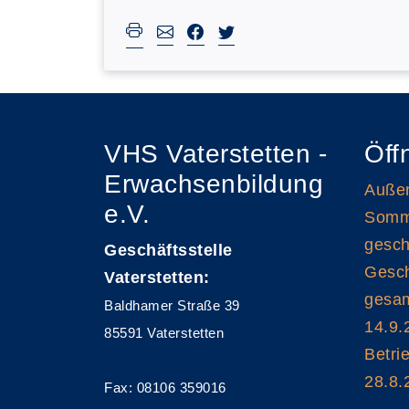
VHS Vaterstetten -
Öff
Erwachsenbildung
Außen
e.V.
Somme
gesch
Geschäftsstelle
Gesch
Vaterstetten:
gesam
Baldhamer Straße 39
14.9.
85591 Vaterstetten
Betri
28.8.
Fax: 08106 359016