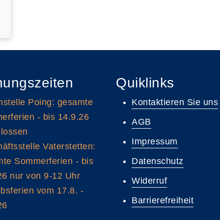
nungszeiten
Quiklinks
stelle Poing: gesamte
Kontaktieren Sie uns
rferien - bis 14.9.26
AGB
lossen
Impressum
äftsstelle Vaterstetten:
te Sommerferien - bis
Datenschutz
26 nur von 9-12 Uhr
Widerruf
ebsferien vom 17.8. -
Barrierefreiheit
26